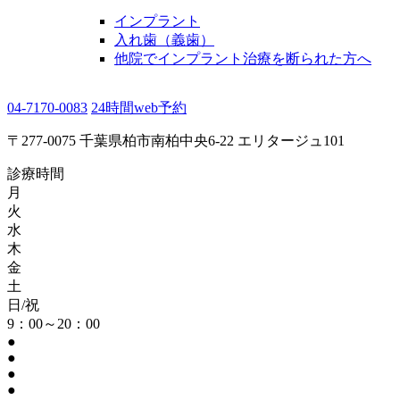
インプラント
入れ歯（義歯）
他院でインプラント治療を断られた方へ
04-7170-0083
24時間web予約
〒277-0075 千葉県柏市南柏中央6-22 エリタージュ101
診療時間
月
火
水
木
金
土
日/祝
9：00～20：00
●
●
●
●